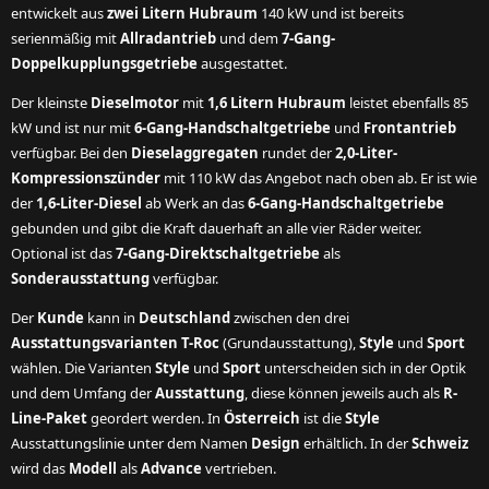
entwickelt aus
zwei Litern Hubraum
140 kW und ist bereits
serienmäßig mit
Allradantrieb
und dem
7-Gang-
Doppelkupplungsgetriebe
ausgestattet.
Der kleinste
Dieselmotor
mit
1,6 Litern Hubraum
leistet ebenfalls 85
kW und ist nur mit
6-Gang-Handschaltgetriebe
und
Frontantrieb
verfügbar. Bei den
Dieselaggregaten
rundet der
2,0-Liter-
Kompressionszünder
mit 110 kW das Angebot nach oben ab. Er ist wie
der
1,6-Liter-Diesel
ab Werk an das
6-Gang-Handschaltgetriebe
gebunden und gibt die Kraft dauerhaft an alle vier Räder weiter.
Optional ist das
7-Gang-Direktschaltgetriebe
als
Sonderausstattung
verfügbar.
Der
Kunde
kann in
Deutschland
zwischen den drei
Ausstattungsvarianten T-Roc
(Grundausstattung),
Style
und
Sport
wählen. Die Varianten
Style
und
Sport
unterscheiden sich in der Optik
und dem Umfang der
Ausstattung
, diese können jeweils auch als
R-
Line-Paket
geordert werden. In
Österreich
ist die
Style
Ausstattungslinie unter dem Namen
Design
erhältlich. In der
Schweiz
wird das
Modell
als
Advance
vertrieben.