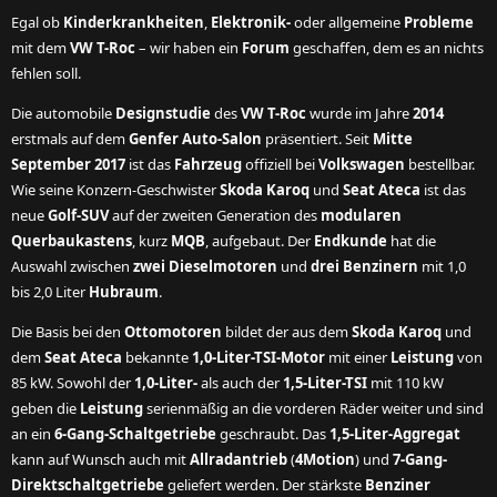
Egal ob
Kinderkrankheiten
,
Elektronik-
oder allgemeine
Probleme
mit dem
VW T-Roc
– wir haben ein
Forum
geschaffen, dem es an nichts
fehlen soll.
Die automobile
Designstudie
des
VW T-Roc
wurde im Jahre
2014
erstmals auf dem
Genfer Auto-Salon
präsentiert. Seit
Mitte
September 2017
ist das
Fahrzeug
offiziell bei
Volkswagen
bestellbar.
Wie seine Konzern-Geschwister
Skoda Karoq
und
Seat Ateca
ist das
neue
Golf-SUV
auf der zweiten Generation des
modularen
Querbaukastens
, kurz
MQB
, aufgebaut. Der
Endkunde
hat die
Auswahl zwischen
zwei Dieselmotoren
und
drei Benzinern
mit 1,0
bis 2,0 Liter
Hubraum
.
Die Basis bei den
Ottomotoren
bildet der aus dem
Skoda Karoq
und
dem
Seat Ateca
bekannte
1,0-Liter-TSI-Motor
mit einer
Leistung
von
85 kW. Sowohl der
1,0-Liter-
als auch der
1,5-Liter-TSI
mit 110 kW
geben die
Leistung
serienmäßig an die vorderen Räder weiter und sind
an ein
6-Gang-Schaltgetriebe
geschraubt. Das
1,5-Liter-Aggregat
kann auf Wunsch auch mit
Allradantrieb
(
4Motion
) und
7-Gang-
Direktschaltgetriebe
geliefert werden. Der stärkste
Benziner