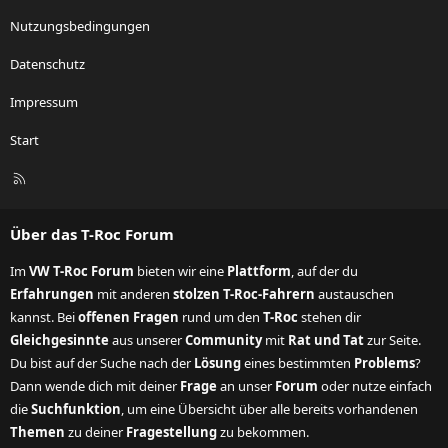
Nutzungsbedingungen
Datenschutz
Impressum
Start
R
S
S
Über das T-Roc Forum
Im
VW T-Roc Forum
bieten wir eine
Plattform
, auf der du
Erfahrungen
mit anderen
stolzen T-Roc-Fahrern
austauschen
kannst. Bei
offenen Fragen
rund um den
T-Roc
stehen dir
Gleichgesinnte
aus unserer
Community
mit
Rat und Tat
zur Seite.
Du bist auf der Suche nach der
Lösung
eines bestimmten
Problems
?
Dann wende dich mit deiner
Frage
an unser
Forum
oder nutze einfach
die
Suchfunktion
, um eine Übersicht über alle bereits vorhandenen
Themen
zu deiner
Fragestellung
zu bekommen.