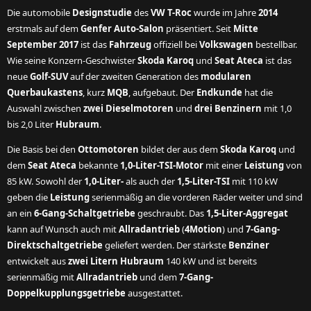
Die automobile
Designstudie
des
VW T-Roc
wurde im Jahre
2014
erstmals auf dem
Genfer Auto-Salon
präsentiert. Seit
Mitte
September 2017
ist das
Fahrzeug
offiziell bei
Volkswagen
bestellbar.
Wie seine Konzern-Geschwister
Skoda Karoq
und
Seat Ateca
ist das
neue
Golf-SUV
auf der zweiten Generation des
modularen
Querbaukastens
, kurz
MQB
, aufgebaut. Der
Endkunde
hat die
Auswahl zwischen
zwei Dieselmotoren
und
drei Benzinern
mit 1,0
bis 2,0 Liter
Hubraum
.
Die Basis bei den
Ottomotoren
bildet der aus dem
Skoda Karoq
und
dem
Seat Ateca
bekannte
1,0-Liter-TSI-Motor
mit einer
Leistung
von
85 kW. Sowohl der
1,0-Liter-
als auch der
1,5-Liter-TSI
mit 110 kW
geben die
Leistung
serienmäßig an die vorderen Räder weiter und sind
an ein
6-Gang-Schaltgetriebe
geschraubt. Das
1,5-Liter-Aggregat
kann auf Wunsch auch mit
Allradantrieb
(
4Motion
) und
7-Gang-
Direktschaltgetriebe
geliefert werden. Der stärkste
Benziner
entwickelt aus
zwei Litern Hubraum
140 kW und ist bereits
serienmäßig mit
Allradantrieb
und dem
7-Gang-
Doppelkupplungsgetriebe
ausgestattet.