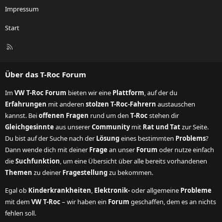
Impressum
Start
R
S
S
Über das T-Roc Forum
Im
VW T-Roc Forum
bieten wir eine
Plattform
, auf der du
Erfahrungen
mit anderen
stolzen T-Roc-Fahrern
austauschen
kannst. Bei
offenen Fragen
rund um den
T-Roc
stehen dir
Gleichgesinnte
aus unserer
Community
mit
Rat und Tat
zur Seite.
Du bist auf der Suche nach der
Lösung
eines bestimmten
Problems
?
Dann wende dich mit deiner
Frage
an unser
Forum
oder nutze einfach
die
Suchfunktion
, um eine Übersicht über alle bereits vorhandenen
Themen
zu deiner
Fragestellung
zu bekommen.
Egal ob
Kinderkrankheiten
,
Elektronik-
oder allgemeine
Probleme
mit dem
VW T-Roc
– wir haben ein
Forum
geschaffen, dem es an nichts
fehlen soll.