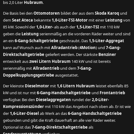
bis 2,0 Liter
Hubraum
.
Die Basis bei den
Ottomotoren
bildet der aus dem
Skoda Karoq
und
dem
Seat Ateca
bekannte
1,0-Liter-TSI-Motor
mit einer
Leistung
von
85 kW. Sowohl der
1,0-Liter-
als auch der
1,5-Liter-TSI
mit 110 kW
geben die
Leistung
serienmäßig an die vorderen Räder weiter und sind
an ein
6-Gang-Schaltgetriebe
geschraubt. Das
1,5-Liter-Aggregat
kann auf Wunsch auch mit
Allradantrieb
(
4Motion
) und
7-Gang-
Direktschaltgetriebe
geliefert werden. Der stärkste
Benziner
entwickelt aus
zwei Litern Hubraum
140 kW und ist bereits
serienmäßig mit
Allradantrieb
und dem
7-Gang-
Doppelkupplungsgetriebe
ausgestattet.
Der kleinste
Dieselmotor
mit
1,6 Litern Hubraum
leistet ebenfalls 85
kW und ist nur mit
6-Gang-Handschaltgetriebe
und
Frontantrieb
verfügbar. Bei den
Dieselaggregaten
rundet der
2,0-Liter-
Kompressionszünder
mit 110 kW das Angebot nach oben ab. Er ist wie
der
1,6-Liter-Diesel
ab Werk an das
6-Gang-Handschaltgetriebe
gebunden und gibt die Kraft dauerhaft an alle vier Räder weiter.
Optional ist das
7-Gang-Direktschaltgetriebe
als