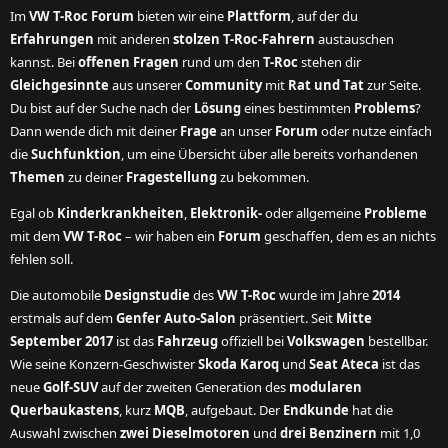
Im
VW T-Roc Forum
bieten wir eine
Plattform
, auf der du
Erfahrungen
mit anderen
stolzen T-Roc-Fahrern
austauschen
kannst. Bei
offenen Fragen
rund um den
T-Roc
stehen dir
Gleichgesinnte
aus unserer
Community
mit
Rat und Tat
zur Seite.
Du bist auf der Suche nach der
Lösung
eines bestimmten
Problems
?
Dann wende dich mit deiner
Frage
an unser
Forum
oder nutze einfach
die
Suchfunktion
, um eine Übersicht über alle bereits vorhandenen
Themen
zu deiner
Fragestellung
zu bekommen.
Egal ob
Kinderkrankheiten
,
Elektronik-
oder allgemeine
Probleme
mit dem
VW T-Roc
– wir haben ein
Forum
geschaffen, dem es an nichts
fehlen soll.
Die automobile
Designstudie
des
VW T-Roc
wurde im Jahre
2014
erstmals auf dem
Genfer Auto-Salon
präsentiert. Seit
Mitte
September 2017
ist das
Fahrzeug
offiziell bei
Volkswagen
bestellbar.
Wie seine Konzern-Geschwister
Skoda Karoq
und
Seat Ateca
ist das
neue
Golf-SUV
auf der zweiten Generation des
modularen
Querbaukastens
, kurz
MQB
, aufgebaut. Der
Endkunde
hat die
Auswahl zwischen
zwei Dieselmotoren
und
drei Benzinern
mit 1,0