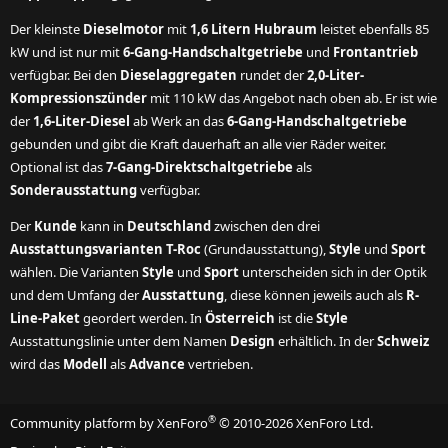
Der kleinste
Dieselmotor
mit
1,6 Litern Hubraum
leistet ebenfalls 85
kW und ist nur mit
6-Gang-Handschaltgetriebe
und
Frontantrieb
verfügbar. Bei den
Dieselaggregaten
rundet der
2,0-Liter-
Kompressionszünder
mit 110 kW das Angebot nach oben ab. Er ist wie
der
1,6-Liter-Diesel
ab Werk an das
6-Gang-Handschaltgetriebe
gebunden und gibt die Kraft dauerhaft an alle vier Räder weiter.
Optional ist das
7-Gang-Direktschaltgetriebe
als
Sonderausstattung
verfügbar.
Der
Kunde
kann in
Deutschland
zwischen den drei
Ausstattungsvarianten T-Roc
(Grundausstattung),
Style
und
Sport
wählen. Die Varianten
Style
und
Sport
unterscheiden sich in der Optik
und dem Umfang der
Ausstattung
, diese können jeweils auch als
R-
Line-Paket
geordert werden. In
Österreich
ist die
Style
Ausstattungslinie unter dem Namen
Design
erhältlich. In der
Schweiz
wird das
Modell
als
Advance
vertrieben.
®
Community platform by XenForo
© 2010-2026 XenForo Ltd.