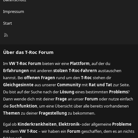
Impressum
Start
R
S
S
Über das T-Roc Forum
Im
VW T-Roc Forum
bieten wir eine
Plattform
, auf der du
Erfahrungen
mit anderen
stolzen T-Roc-Fahrern
austauschen
kannst. Bei
offenen Fragen
rund um den
T-Roc
stehen dir
Gleichgesinnte
aus unserer
Community
mit
Rat und Tat
zur Seite.
Du bist auf der Suche nach der
Lösung
eines bestimmten
Problems
?
Dann wende dich mit deiner
Frage
an unser
Forum
oder nutze einfach
die
Suchfunktion
, um eine Übersicht über alle bereits vorhandenen
Themen
zu deiner
Fragestellung
zu bekommen.
Egal ob
Kinderkrankheiten
,
Elektronik-
oder allgemeine
Probleme
mit dem
VW T-Roc
– wir haben ein
Forum
geschaffen, dem es an nichts