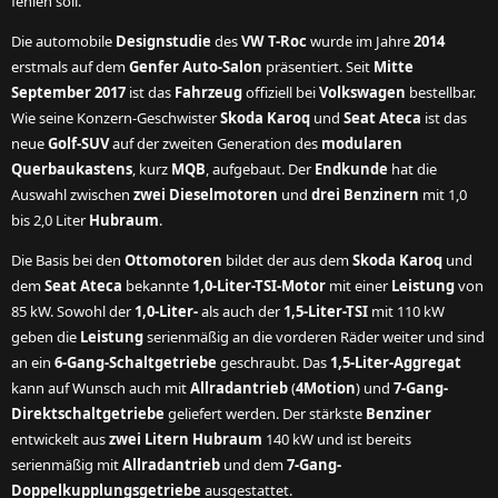
fehlen soll.
Die automobile
Designstudie
des
VW T-Roc
wurde im Jahre
2014
erstmals auf dem
Genfer Auto-Salon
präsentiert. Seit
Mitte
September 2017
ist das
Fahrzeug
offiziell bei
Volkswagen
bestellbar.
Wie seine Konzern-Geschwister
Skoda Karoq
und
Seat Ateca
ist das
neue
Golf-SUV
auf der zweiten Generation des
modularen
Querbaukastens
, kurz
MQB
, aufgebaut. Der
Endkunde
hat die
Auswahl zwischen
zwei Dieselmotoren
und
drei Benzinern
mit 1,0
bis 2,0 Liter
Hubraum
.
Die Basis bei den
Ottomotoren
bildet der aus dem
Skoda Karoq
und
dem
Seat Ateca
bekannte
1,0-Liter-TSI-Motor
mit einer
Leistung
von
85 kW. Sowohl der
1,0-Liter-
als auch der
1,5-Liter-TSI
mit 110 kW
geben die
Leistung
serienmäßig an die vorderen Räder weiter und sind
an ein
6-Gang-Schaltgetriebe
geschraubt. Das
1,5-Liter-Aggregat
kann auf Wunsch auch mit
Allradantrieb
(
4Motion
) und
7-Gang-
Direktschaltgetriebe
geliefert werden. Der stärkste
Benziner
entwickelt aus
zwei Litern Hubraum
140 kW und ist bereits
serienmäßig mit
Allradantrieb
und dem
7-Gang-
Doppelkupplungsgetriebe
ausgestattet.