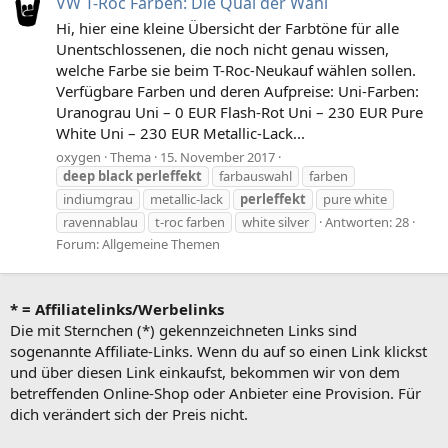
VW T-Roc Farben: Die Qual der Wahl
Hi, hier eine kleine Übersicht der Farbtöne für alle
Unentschlossenen, die noch nicht genau wissen,
welche Farbe sie beim T-Roc-Neukauf wählen sollen.
Verfügbare Farben und deren Aufpreise: Uni-Farben:
Uranograu Uni – 0 EUR Flash-Rot Uni – 230 EUR Pure
White Uni – 230 EUR Metallic-Lack...
oxygen
Thema
15. November 2017
deep
black
perleffekt
farbauswahl
farben
indiumgrau
metallic-lack
perleffekt
pure white
ravennablau
t-roc farben
white silver
Antworten: 28
Forum:
Allgemeine Themen
* = Affiliatelinks/Werbelinks
Die mit Sternchen (*) gekennzeichneten Links sind
sogenannte Affiliate-Links. Wenn du auf so einen Link klickst
und über diesen Link einkaufst, bekommen wir von dem
betreffenden Online-Shop oder Anbieter eine Provision. Für
dich verändert sich der Preis nicht.