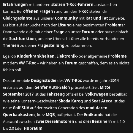
Erfahrungen
mit anderen
stolzen T-Roc-Fahrern
austauschen
kannst. Bei
offenen Fragen
rund um den
T-Roc
stehen dir
Gleichgesinnte
aus unserer
Community
mit
Rat und Tat
zur Seite.
Du bist auf der Suche nach der
Lösung
eines bestimmten
Problems
?
Dann wende dich mit deiner
Frage
an unser
Forum
oder nutze einfach
die
Suchfunktion
, um eine Übersicht über alle bereits vorhandenen
Themen
zu deiner
Fragestellung
zu bekommen.
Egal ob
Kinderkrankheiten
,
Elektronik-
oder allgemeine
Probleme
mit dem
VW T-Roc
– wir haben ein
Forum
geschaffen, dem es an nichts
fehlen soll.
Die automobile
Designstudie
des
VW T-Roc
wurde im Jahre
2014
erstmals auf dem
Genfer Auto-Salon
präsentiert. Seit
Mitte
September 2017
ist das
Fahrzeug
offiziell bei
Volkswagen
bestellbar.
Wie seine Konzern-Geschwister
Skoda Karoq
und
Seat Ateca
ist das
neue
Golf-SUV
auf der zweiten Generation des
modularen
Querbaukastens
, kurz
MQB
, aufgebaut. Der
Endkunde
hat die
Auswahl zwischen
zwei Dieselmotoren
und
drei Benzinern
mit 1,0
bis 2,0 Liter
Hubraum
.