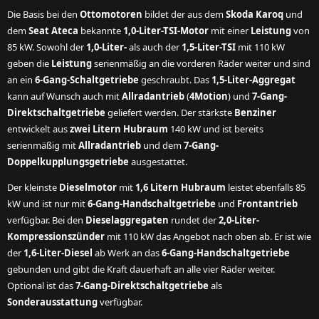
Die Basis bei den
Ottomotoren
bildet der aus dem
Skoda Karoq
und
dem
Seat Ateca
bekannte
1,0-Liter-TSI-Motor
mit einer
Leistung
von
85 kW. Sowohl der
1,0-Liter-
als auch der
1,5-Liter-TSI
mit 110 kW
geben die
Leistung
serienmäßig an die vorderen Räder weiter und sind
an ein
6-Gang-Schaltgetriebe
geschraubt. Das
1,5-Liter-Aggregat
kann auf Wunsch auch mit
Allradantrieb
(
4Motion
) und
7-Gang-
Direktschaltgetriebe
geliefert werden. Der stärkste
Benziner
entwickelt aus
zwei Litern Hubraum
140 kW und ist bereits
serienmäßig mit
Allradantrieb
und dem
7-Gang-
Doppelkupplungsgetriebe
ausgestattet.
Der kleinste
Dieselmotor
mit
1,6 Litern Hubraum
leistet ebenfalls 85
kW und ist nur mit
6-Gang-Handschaltgetriebe
und
Frontantrieb
verfügbar. Bei den
Dieselaggregaten
rundet der
2,0-Liter-
Kompressionszünder
mit 110 kW das Angebot nach oben ab. Er ist wie
der
1,6-Liter-Diesel
ab Werk an das
6-Gang-Handschaltgetriebe
gebunden und gibt die Kraft dauerhaft an alle vier Räder weiter.
Optional ist das
7-Gang-Direktschaltgetriebe
als
Sonderausstattung
verfügbar.