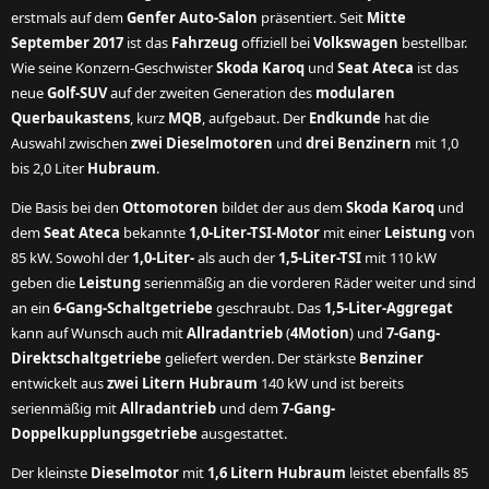
erstmals auf dem
Genfer Auto-Salon
präsentiert. Seit
Mitte
September 2017
ist das
Fahrzeug
offiziell bei
Volkswagen
bestellbar.
Wie seine Konzern-Geschwister
Skoda Karoq
und
Seat Ateca
ist das
neue
Golf-SUV
auf der zweiten Generation des
modularen
Querbaukastens
, kurz
MQB
, aufgebaut. Der
Endkunde
hat die
Auswahl zwischen
zwei Dieselmotoren
und
drei Benzinern
mit 1,0
bis 2,0 Liter
Hubraum
.
Die Basis bei den
Ottomotoren
bildet der aus dem
Skoda Karoq
und
dem
Seat Ateca
bekannte
1,0-Liter-TSI-Motor
mit einer
Leistung
von
85 kW. Sowohl der
1,0-Liter-
als auch der
1,5-Liter-TSI
mit 110 kW
geben die
Leistung
serienmäßig an die vorderen Räder weiter und sind
an ein
6-Gang-Schaltgetriebe
geschraubt. Das
1,5-Liter-Aggregat
kann auf Wunsch auch mit
Allradantrieb
(
4Motion
) und
7-Gang-
Direktschaltgetriebe
geliefert werden. Der stärkste
Benziner
entwickelt aus
zwei Litern Hubraum
140 kW und ist bereits
serienmäßig mit
Allradantrieb
und dem
7-Gang-
Doppelkupplungsgetriebe
ausgestattet.
Der kleinste
Dieselmotor
mit
1,6 Litern Hubraum
leistet ebenfalls 85