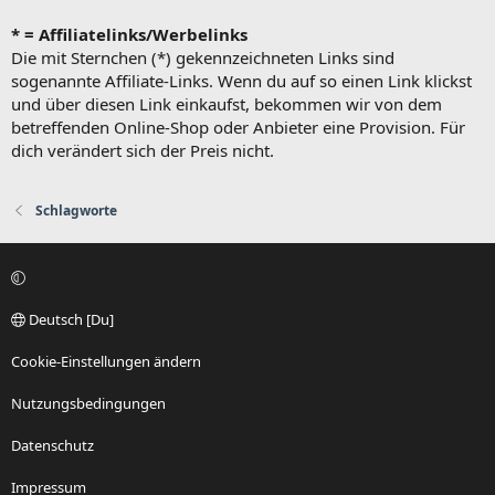
* = Affiliatelinks/Werbelinks
Die mit Sternchen (*) gekennzeichneten Links sind
sogenannte Affiliate-Links. Wenn du auf so einen Link klickst
und über diesen Link einkaufst, bekommen wir von dem
betreffenden Online-Shop oder Anbieter eine Provision. Für
dich verändert sich der Preis nicht.
Schlagworte
Deutsch [Du]
Cookie-Einstellungen ändern
Nutzungsbedingungen
Datenschutz
Impressum