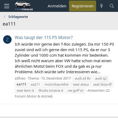
Anmelden
Registrieren
Schlagworte
ea111
Was taugt der 115 PS Motor?
Z
Ich würde mir gerne den T-Roc zulegen. Da mir 150 PS
zuviel sind will ich gerne den mit 115 PS, da er nur 3
Zylinder und 1000 ccm hat kommen mir bedenken.
Ich weiß nicht warum aber VW hatte schon mal einen
ähnlichen Motot beim FOX und da gab es ja nur
Probleme. Mich würde sehr Interessieren wie...
zdfneo
Thema
10. Dezember 2017
audi a3 8v
audi q2
ea111
ea211
motorbaureihe
seat ateca
seat ibiza 6f
seat leon iii
škoda octavia iii
vw golf vii
Antworten: 22
Forum:
Motor & Antrieb