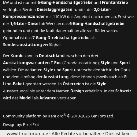
kW und ist nur mit
6-Gang-Handschaltgetriebe
und
Frontantrieb
verfügbar. Bei den
Dieselaggregaten
rundet der
2,0-Liter-
Kompressionszünder
mit 110 kW das Angebot nach oben ab. Er ist wie
der
1,6-Liter-Diesel
ab Werk an das
6-Gang-Handschaltgetriebe
gebunden und gibt die Kraft dauerhaft an alle vier Räder weiter.
Optional ist das
7-Gang-Direktschaltgetriebe
als
Sonderausstattung
verfügbar.
Der
Kunde
kann in
Deutschland
zwischen den drei
Ausstattungsvarianten T-Roc
(Grundausstattung),
Style
und
Sport
wählen. Die Varianten
Style
und
Sport
unterscheiden sich in der Optik
und dem Umfang der
Ausstattung
, diese können jeweils auch als
R-
Line-Paket
geordert werden. In
Österreich
ist die
Style
Ausstattungslinie unter dem Namen
Design
erhältlich. In der
Schweiz
wird das
Modell
als
Advance
vertrieben.
®
Community platform by XenForo
© 2010-2026 XenForo Ltd.
Design by:
Pixel Exit
www.t-rocforum.de · Alle Rechte vorbehalten · Dies ist kein