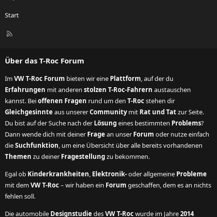
Start
R
S
S
Über das T-Roc Forum
Im
VW T-Roc Forum
bieten wir eine
Plattform
, auf der du
Erfahrungen
mit anderen
stolzen T-Roc-Fahrern
austauschen
kannst. Bei
offenen Fragen
rund um den
T-Roc
stehen dir
Gleichgesinnte
aus unserer
Community
mit
Rat und Tat
zur Seite.
Du bist auf der Suche nach der
Lösung
eines bestimmten
Problems
?
Dann wende dich mit deiner
Frage
an unser
Forum
oder nutze einfach
die
Suchfunktion
, um eine Übersicht über alle bereits vorhandenen
Themen
zu deiner
Fragestellung
zu bekommen.
Egal ob
Kinderkrankheiten
,
Elektronik-
oder allgemeine
Probleme
mit dem
VW T-Roc
– wir haben ein
Forum
geschaffen, dem es an nichts
fehlen soll.
Die automobile
Designstudie
des
VW T-Roc
wurde im Jahre
2014