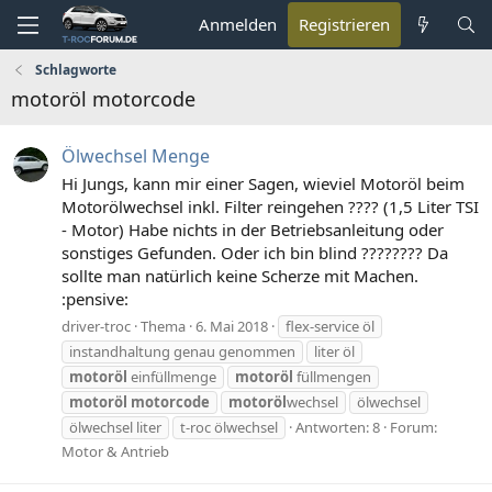
Anmelden
Registrieren
Schlagworte
motoröl motorcode
Ölwechsel Menge
Hi Jungs, kann mir einer Sagen, wieviel Motoröl beim
Motorölwechsel inkl. Filter reingehen ???? (1,5 Liter TSI
- Motor) Habe nichts in der Betriebsanleitung oder
sonstiges Gefunden. Oder ich bin blind ???????? Da
sollte man natürlich keine Scherze mit Machen.
:pensive:
driver-troc
Thema
6. Mai 2018
flex-service öl
instandhaltung genau genommen
liter öl
motoröl
einfüllmenge
motoröl
füllmengen
motoröl
motorcode
motoröl
wechsel
ölwechsel
ölwechsel liter
t-roc ölwechsel
Antworten: 8
Forum:
Motor & Antrieb