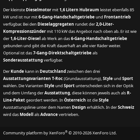
Der kleinste
Dieselmotor
mit
1,6 Litern Hubraum
leistet ebenfalls 85
kW und ist nur mit
6-Gang-Handschaltgetriebe
und
Frontantrieb
verfügbar. Bei den
Dieselaggregaten
rundet der
2,0-Liter-
Kompressionszünder
mit 110 kW das Angebot nach oben ab. Er ist wie
der
1,6-Liter-Diesel
ab Werk an das
6-Gang-Handschaltgetriebe
gebunden und gibt die Kraft dauerhaft an alle vier Räder weiter.
Optional ist das
7-Gang-Direktschaltgetriebe
als
Sonderausstattung
verfügbar.
Der
Kunde
kann in
Deutschland
zwischen den drei
Ausstattungsvarianten T-Roc
(Grundausstattung),
Style
und
Sport
wählen. Die Varianten
Style
und
Sport
unterscheiden sich in der Optik
und dem Umfang der
Ausstattung
, diese können jeweils auch als
R-
Line-Paket
geordert werden. In
Österreich
ist die
Style
Ausstattungslinie unter dem Namen
Design
erhältlich. In der
Schweiz
wird das
Modell
als
Advance
vertrieben.
®
Community platform by XenForo
© 2010-2026 XenForo Ltd.