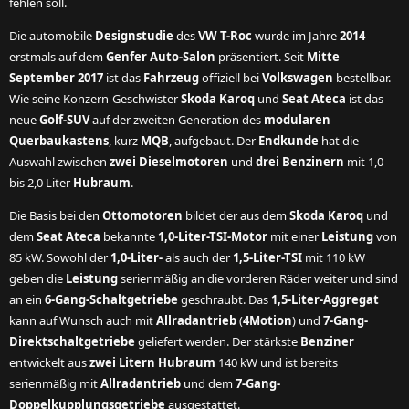
fehlen soll.
Die automobile
Designstudie
des
VW T-Roc
wurde im Jahre
2014
erstmals auf dem
Genfer Auto-Salon
präsentiert. Seit
Mitte
September 2017
ist das
Fahrzeug
offiziell bei
Volkswagen
bestellbar.
Wie seine Konzern-Geschwister
Skoda Karoq
und
Seat Ateca
ist das
neue
Golf-SUV
auf der zweiten Generation des
modularen
Querbaukastens
, kurz
MQB
, aufgebaut. Der
Endkunde
hat die
Auswahl zwischen
zwei Dieselmotoren
und
drei Benzinern
mit 1,0
bis 2,0 Liter
Hubraum
.
Die Basis bei den
Ottomotoren
bildet der aus dem
Skoda Karoq
und
dem
Seat Ateca
bekannte
1,0-Liter-TSI-Motor
mit einer
Leistung
von
85 kW. Sowohl der
1,0-Liter-
als auch der
1,5-Liter-TSI
mit 110 kW
geben die
Leistung
serienmäßig an die vorderen Räder weiter und sind
an ein
6-Gang-Schaltgetriebe
geschraubt. Das
1,5-Liter-Aggregat
kann auf Wunsch auch mit
Allradantrieb
(
4Motion
) und
7-Gang-
Direktschaltgetriebe
geliefert werden. Der stärkste
Benziner
entwickelt aus
zwei Litern Hubraum
140 kW und ist bereits
serienmäßig mit
Allradantrieb
und dem
7-Gang-
Doppelkupplungsgetriebe
ausgestattet.