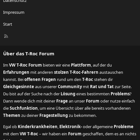
Datenschutz
Impressum
Start
R
S
S
Über das T-Roc Forum
Im
VW T-Roc Forum
bieten wir eine
Plattform
, auf der du
Erfahrungen
mit anderen
stolzen T-Roc-Fahrern
austauschen
kannst. Bei
offenen Fragen
rund um den
T-Roc
stehen dir
Gleichgesinnte
aus unserer
Community
mit
Rat und Tat
zur Seite.
Du bist auf der Suche nach der
Lösung
eines bestimmten
Problems
?
Dann wende dich mit deiner
Frage
an unser
Forum
oder nutze einfach
die
Suchfunktion
, um eine Übersicht über alle bereits vorhandenen
Themen
zu deiner
Fragestellung
zu bekommen.
Egal ob
Kinderkrankheiten
,
Elektronik-
oder allgemeine
Probleme
mit dem
VW T-Roc
– wir haben ein
Forum
geschaffen, dem es an nichts