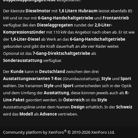
Der kleinste
Dieselmotor
mit
1,6 Litern Hubraum
leistet ebenfalls 85
kW und ist nur mit
6-Gang-Handschaltgetriebe
und
Frontantrieb
verfügbar. Bei den
Dieselaggregaten
rundet der
2,0-Liter-
Kompressionszünder
mit 110 kW das Angebot nach oben ab. Er ist wie
der
1,6-Liter-Diesel
ab Werk an das
6-Gang-Handschaltgetriebe
gebunden und gibt die Kraft dauerhaft an alle vier Räder weiter.
Optional ist das
7-Gang-Direktschaltgetriebe
als
Sonderausstattung
verfügbar.
Der
Kunde
kann in
Deutschland
zwischen den drei
Ausstattungsvarianten T-Roc
(Grundausstattung),
Style
und
Sport
wählen. Die Varianten
Style
und
Sport
unterscheiden sich in der Optik
und dem Umfang der
Ausstattung
, diese können jeweils auch als
R-
Line-Paket
geordert werden. In
Österreich
ist die
Style
Ausstattungslinie unter dem Namen
Design
erhältlich. In der
Schweiz
wird das
Modell
als
Advance
vertrieben.
®
Community platform by XenForo
© 2010-2026 XenForo Ltd.