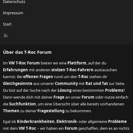
Datenschutz
Impressum
Start
R
S
S
Über das T-Roc Forum
Im
VW T-Roc Forum
bieten wir eine
Plattform
, auf der du
Erfahrungen
mit anderen
stolzen T-Roc-Fahrern
austauschen
kannst. Bei
offenen Fragen
rund um den
T-Roc
stehen dir
Gleichgesinnte
aus unserer
Community
mit
Rat und Tat
zur Seite.
Du bist auf der Suche nach der
Lösung
eines bestimmten
Problems
?
Dann wende dich mit deiner
Frage
an unser
Forum
oder nutze einfach
die
Suchfunktion
, um eine Übersicht über alle bereits vorhandenen
Themen
zu deiner
Fragestellung
zu bekommen.
Egal ob
Kinderkrankheiten
,
Elektronik-
oder allgemeine
Probleme
mit dem
VW T-Roc
– wir haben ein
Forum
geschaffen, dem es an nichts