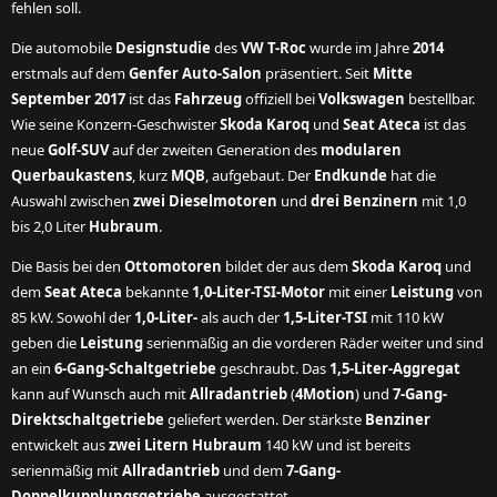
fehlen soll.
Die automobile
Designstudie
des
VW T-Roc
wurde im Jahre
2014
erstmals auf dem
Genfer Auto-Salon
präsentiert. Seit
Mitte
September 2017
ist das
Fahrzeug
offiziell bei
Volkswagen
bestellbar.
Wie seine Konzern-Geschwister
Skoda Karoq
und
Seat Ateca
ist das
neue
Golf-SUV
auf der zweiten Generation des
modularen
Querbaukastens
, kurz
MQB
, aufgebaut. Der
Endkunde
hat die
Auswahl zwischen
zwei Dieselmotoren
und
drei Benzinern
mit 1,0
bis 2,0 Liter
Hubraum
.
Die Basis bei den
Ottomotoren
bildet der aus dem
Skoda Karoq
und
dem
Seat Ateca
bekannte
1,0-Liter-TSI-Motor
mit einer
Leistung
von
85 kW. Sowohl der
1,0-Liter-
als auch der
1,5-Liter-TSI
mit 110 kW
geben die
Leistung
serienmäßig an die vorderen Räder weiter und sind
an ein
6-Gang-Schaltgetriebe
geschraubt. Das
1,5-Liter-Aggregat
kann auf Wunsch auch mit
Allradantrieb
(
4Motion
) und
7-Gang-
Direktschaltgetriebe
geliefert werden. Der stärkste
Benziner
entwickelt aus
zwei Litern Hubraum
140 kW und ist bereits
serienmäßig mit
Allradantrieb
und dem
7-Gang-
Doppelkupplungsgetriebe
ausgestattet.