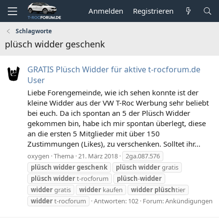
Anmelden
Registrieren
Schlagworte
plüsch widder geschenk
GRATIS Plüsch Widder für aktive t-rocforum.de
User
Liebe Forengemeinde, wie ich sehen konnte ist der
kleine Widder aus der VW T-Roc Werbung sehr beliebt
bei euch. Da ich spontan an 5 der Plüsch Widder
gekommen bin, habe ich mir spontan überlegt, diese
an die ersten 5 Mitglieder mit über 150
Zustimmungen (Likes), zu verschenken. Solltet ihr...
oxygen
Thema
21. März 2018
2ga.087.576
plüsch
widder
geschenk
plüsch
widder
gratis
plüsch
widder
t-rocforum
plüsch
-
widder
widder
gratis
widder
kaufen
widder
plüsch
tier
widder
t-rocforum
Antworten: 102
Forum:
Ankündigungen