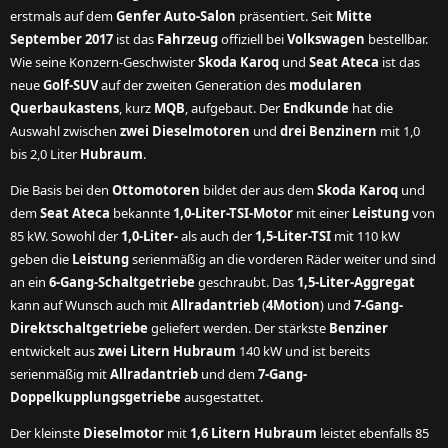
erstmals auf dem
Genfer Auto-Salon
präsentiert. Seit
Mitte
September 2017
ist das
Fahrzeug
offiziell bei
Volkswagen
bestellbar.
Wie seine Konzern-Geschwister
Skoda Karoq
und
Seat Ateca
ist das
neue
Golf-SUV
auf der zweiten Generation des
modularen
Querbaukastens
, kurz
MQB
, aufgebaut. Der
Endkunde
hat die
Auswahl zwischen
zwei Dieselmotoren
und
drei Benzinern
mit 1,0
bis 2,0 Liter
Hubraum
.
Die Basis bei den
Ottomotoren
bildet der aus dem
Skoda Karoq
und
dem
Seat Ateca
bekannte
1,0-Liter-TSI-Motor
mit einer
Leistung
von
85 kW. Sowohl der
1,0-Liter-
als auch der
1,5-Liter-TSI
mit 110 kW
geben die
Leistung
serienmäßig an die vorderen Räder weiter und sind
an ein
6-Gang-Schaltgetriebe
geschraubt. Das
1,5-Liter-Aggregat
kann auf Wunsch auch mit
Allradantrieb
(
4Motion
) und
7-Gang-
Direktschaltgetriebe
geliefert werden. Der stärkste
Benziner
entwickelt aus
zwei Litern Hubraum
140 kW und ist bereits
serienmäßig mit
Allradantrieb
und dem
7-Gang-
Doppelkupplungsgetriebe
ausgestattet.
Der kleinste
Dieselmotor
mit
1,6 Litern Hubraum
leistet ebenfalls 85