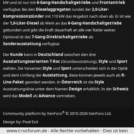
kW und ist nur mit
6-Gang-Handschaltgetriebe
und
Frontantrieb
verfügbar. Bei den
Dieselaggregaten
rundet der
2,0-Liter-
Kompressionszünder
mit 110 kW das Angebot nach oben ab. Er ist wie
der
1,6-Liter-Diesel
ab Werk an das
6-Gang-Handschaltgetriebe
gebunden und gibt die Kraft dauerhaft an alle vier Räder weiter.
Optional ist das
7-Gang-Direktschaltgetriebe
als
Sonderausstattung
verfügbar.
Der
Kunde
kann in
Deutschland
zwischen den drei
Ausstattungsvarianten T-Roc
(Grundausstattung),
Style
und
Sport
wählen. Die Varianten
Style
und
Sport
unterscheiden sich in der Optik
und dem Umfang der
Ausstattung
, diese können jeweils auch als
R-
Line-Paket
geordert werden. In
Österreich
ist die
Style
Ausstattungslinie unter dem Namen
Design
erhältlich. In der
Schweiz
wird das
Modell
als
Advance
vertrieben.
®
Community platform by XenForo
© 2010-2026 XenForo Ltd.
Design by:
Pixel Exit
www.t-rocforum.de · Alle Rechte vorbehalten · Dies ist kein