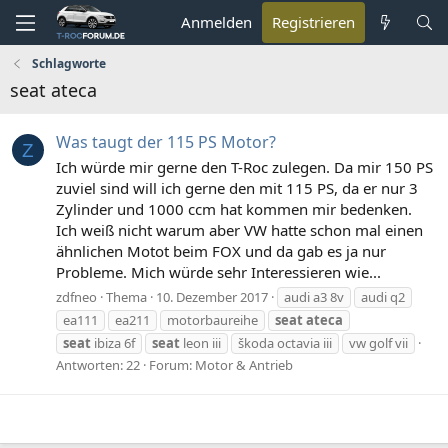
Anmelden
Registrieren
Schlagworte
seat ateca
Was taugt der 115 PS Motor?
Z
Ich würde mir gerne den T-Roc zulegen. Da mir 150 PS
zuviel sind will ich gerne den mit 115 PS, da er nur 3
Zylinder und 1000 ccm hat kommen mir bedenken.
Ich weiß nicht warum aber VW hatte schon mal einen
ähnlichen Motot beim FOX und da gab es ja nur
Probleme. Mich würde sehr Interessieren wie...
zdfneo
Thema
10. Dezember 2017
audi a3 8v
audi q2
ea111
ea211
motorbaureihe
seat
ateca
seat
ibiza 6f
seat
leon iii
škoda octavia iii
vw golf vii
Antworten: 22
Forum:
Motor & Antrieb