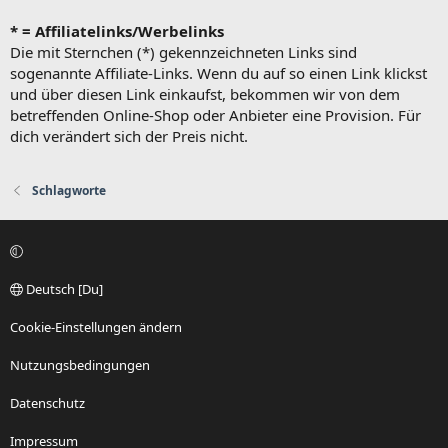
* = Affiliatelinks/Werbelinks
Die mit Sternchen (*) gekennzeichneten Links sind
sogenannte Affiliate-Links. Wenn du auf so einen Link klickst
und über diesen Link einkaufst, bekommen wir von dem
betreffenden Online-Shop oder Anbieter eine Provision. Für
dich verändert sich der Preis nicht.
Schlagworte
Deutsch [Du]
Cookie-Einstellungen ändern
Nutzungsbedingungen
Datenschutz
Impressum