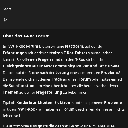
Start
R
S
S
Über das T-Roc Forum
Im
VW T-Roc Forum
bieten wir eine
Plattform
, auf der du
Erfahrungen
mit anderen
stolzen T-Roc-Fahrern
austauschen
kannst. Bei
offenen Fragen
rund um den
T-Roc
stehen dir
Gleichgesinnte
aus unserer
Community
mit
Rat und Tat
zur Seite.
Du bist auf der Suche nach der
Lösung
eines bestimmten
Problems
?
Dann wende dich mit deiner
Frage
an unser
Forum
oder nutze einfach
die
Suchfunktion
, um eine Übersicht über alle bereits vorhandenen
Themen
zu deiner
Fragestellung
zu bekommen.
Egal ob
Kinderkrankheiten
,
Elektronik-
oder allgemeine
Probleme
mit dem
VW T-Roc
– wir haben ein
Forum
geschaffen, dem es an nichts
fehlen soll.
Die automobile
Designstudie
des
VW T-Roc
wurde im Jahre
2014