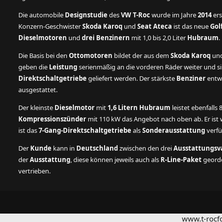
Die automobile
Designstudie
des
VW T-Roc
wurde im Jahre
2014
ers
Konzern-Geschwister
Skoda Karoq
und
Seat Ateca
ist das neue
Gol
Dieselmotoren
und
drei Benzinern
mit 1,0 bis 2,0 Liter
Hubraum
.
Die Basis bei den
Ottomotoren
bildet der aus dem
Skoda Karoq
un
geben die
Leistung
serienmäßig an die vorderen Räder weiter und s
Direktschaltgetriebe
geliefert werden. Der stärkste
Benziner
entwi
ausgestattet.
Der kleinste
Dieselmotor
mit
1,6 Litern Hubraum
leistet ebenfalls
Kompressionszünder
mit 110 kW das Angebot nach oben ab. Er ist 
ist das
7-Gang-Direktschaltgetriebe
als
Sonderausstattung
verfü
Der
Kunde
kann in
Deutschland
zwischen den drei
Ausstattungsv
der
Ausstattung
, diese können jeweils auch als
R-Line-Paket
georde
vertrieben.
www.t-rocfo