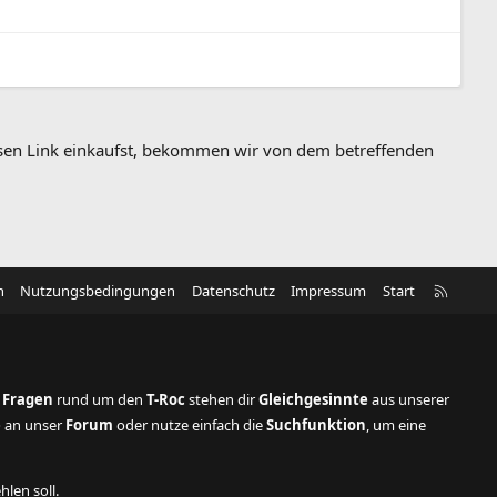
diesen Link einkaufst, bekommen wir von dem betreffenden
R
n
Nutzungsbedingungen
Datenschutz
Impressum
Start
S
S
 Fragen
rund um den
T-Roc
stehen dir
Gleichgesinnte
aus unserer
e
an unser
Forum
oder nutze einfach die
Suchfunktion
, um eine
hlen soll.