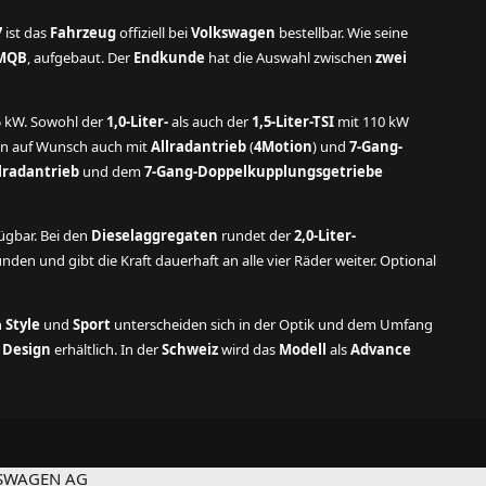
7
ist das
Fahrzeug
offiziell bei
Volkswagen
bestellbar. Wie seine
MQB
, aufgebaut. Der
Endkunde
hat die Auswahl zwischen
zwei
 kW. Sowohl der
1,0-Liter-
als auch der
1,5-Liter-TSI
mit 110 kW
n auf Wunsch auch mit
Allradantrieb
(
4Motion
) und
7-Gang-
lradantrieb
und dem
7-Gang-Doppelkupplungsgetriebe
ügbar. Bei den
Dieselaggregaten
rundet der
2,0-Liter-
den und gibt die Kraft dauerhaft an alle vier Räder weiter. Optional
n
Style
und
Sport
unterscheiden sich in der Optik und dem Umfang
n
Design
erhältlich. In der
Schweiz
wird das
Modell
als
Advance
OLKSWAGEN AG