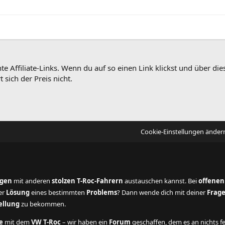
te Affiliate-Links. Wenn du auf so einen Link klickst und über 
 sich der Preis nicht.
Cookie-Einstellungen änder
ngen
mit anderen
stolzen T-Roc-Fahrern
austauschen kannst. Bei
offenen
der
Lösung
eines bestimmten
Problems
? Dann wende dich mit deiner
Frag
ellung
zu bekommen.
e
mit dem
VW T-Roc
– wir haben ein
Forum
geschaffen, dem es an nichts fe