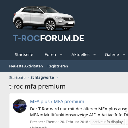
Startseite
Foren
Aktuelles
Galerie
Neueste Aktivitäten
Registrieren
Startseite
Schlagworte
t-roc mfa premium
MFA plus / MFA premium
Der T-Roc wird nur mit der älteren MFA plus ausg
MFA = Multifunktionsanzeige AID = Active Info Di
Brecher
Thema
20. Februar 2018
active info display
Elektronik