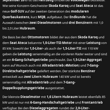
September 2017
ist das
Fahrzeug
offiziell bei
Volkswagen
bestellbar.
Wie seine Konzern-Geschwister
Skoda Karoq
und
Seat Ateca
ist das
neue
Golf-SUV
auf der zweiten Generation des
modularen
Querbaukastens
, kurz
MQB
, aufgebaut. Der
Endkunde
hat die
Auswahl zwischen
zwei Dieselmotoren
und
drei Benzinern
mit 1,0
bis 2,0 Liter
Hubraum
.
Die Basis bei den
Ottomotoren
bildet der aus dem
Skoda Karoq
und
dem
Seat Ateca
bekannte
1,0-Liter-TSI-Motor
mit einer
Leistung
von
85 kW. Sowohl der
1,0-Liter-
als auch der
1,5-Liter-TSI
mit 110 kW
geben die
Leistung
serienmäßig an die vorderen Räder weiter und sind
an ein
6-Gang-Schaltgetriebe
geschraubt. Das
1,5-Liter-Aggregat
kann auf Wunsch auch mit
Allradantrieb
(
4Motion
) und
7-Gang-
Direktschaltgetriebe
geliefert werden. Der stärkste
Benziner
entwickelt aus
zwei Litern Hubraum
140 kW und ist bereits
serienmäßig mit
Allradantrieb
und dem
7-Gang-
Doppelkupplungsgetriebe
ausgestattet.
Der kleinste
Dieselmotor
mit
1,6 Litern Hubraum
leistet ebenfalls 85
kW und ist nur mit
6-Gang-Handschaltgetriebe
und
Frontantrieb
verfügbar. Bei den
Dieselaggregaten
rundet der
2,0-Liter-