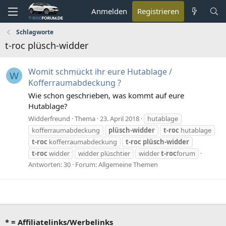
Anmelden
Registrieren
Schlagworte
t-roc plüsch-widder
Womit schmückt ihr eure Hutablage /
W
Kofferraumabdeckung ?
Wie schon geschrieben, was kommt auf eure
Hutablage?
Widderfreund
Thema
23. April 2018
hutablage
kofferraumabdeckung
plüsch-widder
t-roc
hutablage
t-roc
kofferraumabdeckung
t-roc
plüsch-widder
t-roc
widder
widder plüschtier
widder
t-roc
forum
Antworten: 30
Forum:
Allgemeine Themen
* = Affiliatelinks/Werbelinks