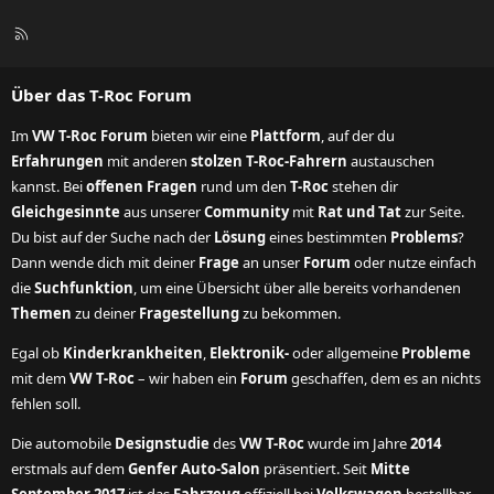
R
S
S
Über das T-Roc Forum
Im
VW T-Roc Forum
bieten wir eine
Plattform
, auf der du
Erfahrungen
mit anderen
stolzen T-Roc-Fahrern
austauschen
kannst. Bei
offenen Fragen
rund um den
T-Roc
stehen dir
Gleichgesinnte
aus unserer
Community
mit
Rat und Tat
zur Seite.
Du bist auf der Suche nach der
Lösung
eines bestimmten
Problems
?
Dann wende dich mit deiner
Frage
an unser
Forum
oder nutze einfach
die
Suchfunktion
, um eine Übersicht über alle bereits vorhandenen
Themen
zu deiner
Fragestellung
zu bekommen.
Egal ob
Kinderkrankheiten
,
Elektronik-
oder allgemeine
Probleme
mit dem
VW T-Roc
– wir haben ein
Forum
geschaffen, dem es an nichts
fehlen soll.
Die automobile
Designstudie
des
VW T-Roc
wurde im Jahre
2014
erstmals auf dem
Genfer Auto-Salon
präsentiert. Seit
Mitte