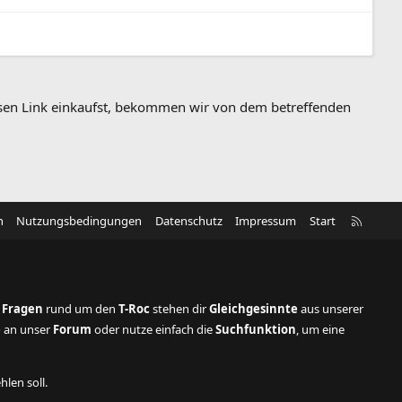
diesen Link einkaufst, bekommen wir von dem betreffenden
R
n
Nutzungsbedingungen
Datenschutz
Impressum
Start
S
S
 Fragen
rund um den
T-Roc
stehen dir
Gleichgesinnte
aus unserer
e
an unser
Forum
oder nutze einfach die
Suchfunktion
, um eine
hlen soll.