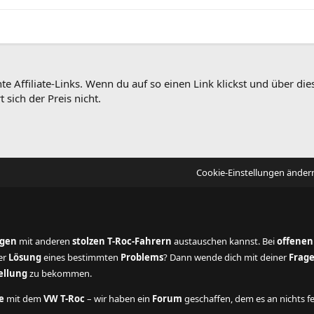
te Affiliate-Links. Wenn du auf so einen Link klickst und über 
 sich der Preis nicht.
Cookie-Einstellungen änder
ngen
mit anderen
stolzen T-Roc-Fahrern
austauschen kannst. Bei
offenen
der
Lösung
eines bestimmten
Problems
? Dann wende dich mit deiner
Frag
ellung
zu bekommen.
e
mit dem
VW T-Roc
– wir haben ein
Forum
geschaffen, dem es an nichts fe