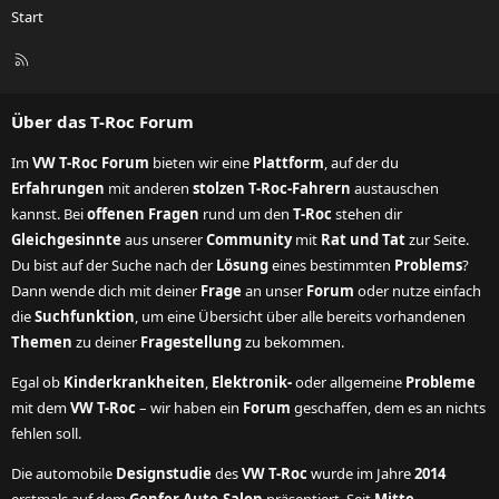
Start
R
S
S
Über das T-Roc Forum
Im
VW T-Roc Forum
bieten wir eine
Plattform
, auf der du
Erfahrungen
mit anderen
stolzen T-Roc-Fahrern
austauschen
kannst. Bei
offenen Fragen
rund um den
T-Roc
stehen dir
Gleichgesinnte
aus unserer
Community
mit
Rat und Tat
zur Seite.
Du bist auf der Suche nach der
Lösung
eines bestimmten
Problems
?
Dann wende dich mit deiner
Frage
an unser
Forum
oder nutze einfach
die
Suchfunktion
, um eine Übersicht über alle bereits vorhandenen
Themen
zu deiner
Fragestellung
zu bekommen.
Egal ob
Kinderkrankheiten
,
Elektronik-
oder allgemeine
Probleme
mit dem
VW T-Roc
– wir haben ein
Forum
geschaffen, dem es an nichts
fehlen soll.
Die automobile
Designstudie
des
VW T-Roc
wurde im Jahre
2014