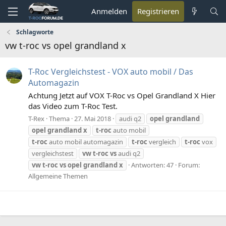
Anmelden
Registrieren
Schlagworte
vw t-roc vs opel grandland x
T-Roc Vergleichstest - VOX auto mobil / Das
Automagazin
Achtung Jetzt auf VOX T-Roc vs Opel Grandland X Hier
das Video zum T-Roc Test.
T-Rex
Thema
27. Mai 2018
audi q2
opel
grandland
opel
grandland
x
t-roc
auto mobil
t-roc
auto mobil automagazin
t-roc
vergleich
t-roc
vox
vergleichstest
vw
t-roc
vs
audi q2
vw
t-roc
vs
opel
grandland
x
Antworten: 47
Forum:
Allgemeine Themen