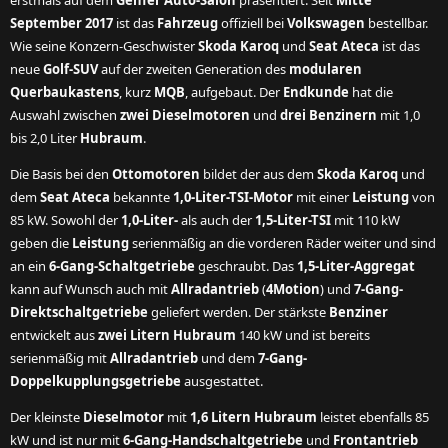
erstmals auf dem
Genfer Auto-Salon
präsentiert. Seit
Mitte
September 2017
ist das
Fahrzeug
offiziell bei
Volkswagen
bestellbar.
Wie seine Konzern-Geschwister
Skoda Karoq
und
Seat Ateca
ist das
neue
Golf-SUV
auf der zweiten Generation des
modularen
Querbaukastens
, kurz
MQB
, aufgebaut. Der
Endkunde
hat die
Auswahl zwischen
zwei Dieselmotoren
und
drei Benzinern
mit 1,0
bis 2,0 Liter
Hubraum
.
Die Basis bei den
Ottomotoren
bildet der aus dem
Skoda Karoq
und
dem
Seat Ateca
bekannte
1,0-Liter-TSI-Motor
mit einer
Leistung
von
85 kW. Sowohl der
1,0-Liter-
als auch der
1,5-Liter-TSI
mit 110 kW
geben die
Leistung
serienmäßig an die vorderen Räder weiter und sind
an ein
6-Gang-Schaltgetriebe
geschraubt. Das
1,5-Liter-Aggregat
kann auf Wunsch auch mit
Allradantrieb
(
4Motion
) und
7-Gang-
Direktschaltgetriebe
geliefert werden. Der stärkste
Benziner
entwickelt aus
zwei Litern Hubraum
140 kW und ist bereits
serienmäßig mit
Allradantrieb
und dem
7-Gang-
Doppelkupplungsgetriebe
ausgestattet.
Der kleinste
Dieselmotor
mit
1,6 Litern Hubraum
leistet ebenfalls 85
kW und ist nur mit
6-Gang-Handschaltgetriebe
und
Frontantrieb