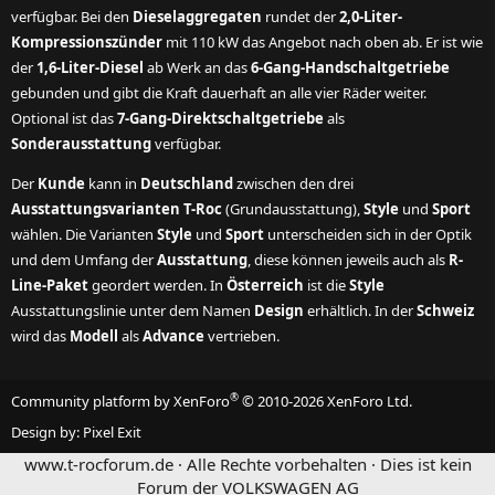
verfügbar. Bei den
Dieselaggregaten
rundet der
2,0-Liter-
Kompressionszünder
mit 110 kW das Angebot nach oben ab. Er ist wie
der
1,6-Liter-Diesel
ab Werk an das
6-Gang-Handschaltgetriebe
gebunden und gibt die Kraft dauerhaft an alle vier Räder weiter.
Optional ist das
7-Gang-Direktschaltgetriebe
als
Sonderausstattung
verfügbar.
Der
Kunde
kann in
Deutschland
zwischen den drei
Ausstattungsvarianten T-Roc
(Grundausstattung),
Style
und
Sport
wählen. Die Varianten
Style
und
Sport
unterscheiden sich in der Optik
und dem Umfang der
Ausstattung
, diese können jeweils auch als
R-
Line-Paket
geordert werden. In
Österreich
ist die
Style
Ausstattungslinie unter dem Namen
Design
erhältlich. In der
Schweiz
wird das
Modell
als
Advance
vertrieben.
®
Community platform by XenForo
© 2010-2026 XenForo Ltd.
Design by:
Pixel Exit
www.t-rocforum.de · Alle Rechte vorbehalten · Dies ist kein
Forum der VOLKSWAGEN AG