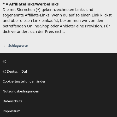
* = Affiliatelinks/Werbelinks
Die mit Sternchen (*) gekennzeichneten Links sind
sogenannte Affiliate-Links. Wenn du auf so einen Link klickst
und über diesen Link einkaufst, bekommen wir von dem
betreffenden Online-Shop oder Anbieter eine Provision. Für
dich verändert sich der Preis nicht.
Schlagworte
Deutsch [Du]
Cookie-Einstellungen ändern
Nutzungsbedingungen
Datenschutz
Impressum