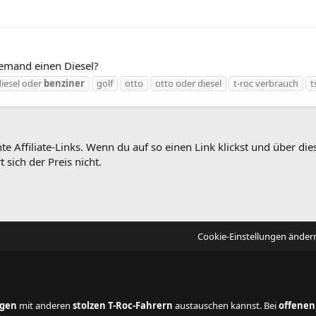
jemand einen Diesel?
diesel oder
benziner
golf
otto
otto oder diesel
t-roc verbrauch
t
te Affiliate-Links. Wenn du auf so einen Link klickst und über 
 sich der Preis nicht.
Cookie-Einstellungen änder
ngen
mit anderen
stolzen T-Roc-Fahrern
austauschen kannst. Bei
offenen