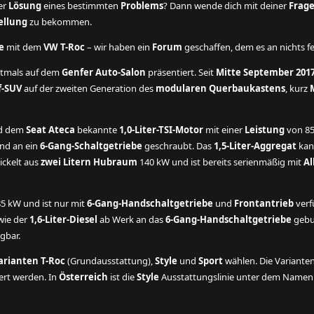
der
Lösung
eines bestimmten
Problems
? Dann wende dich mit deiner
Frag
ellung
zu bekommen.
e
mit dem
VW T-Roc
– wir haben ein
Forum
geschaffen, dem es an nichts fe
tmals auf dem
Genfer Auto-Salon
präsentiert. Seit
Mitte September 201
f-SUV
auf der zweiten Generation des
modularen Querbaukastens
, kurz
d dem
Seat Ateca
bekannte
1,0-Liter-TSI-Motor
mit einer
Leistung
von 85
ind an ein
6-Gang-Schaltgetriebe
geschraubt. Das
1,5-Liter-Aggregat
kan
ckelt aus
zwei Litern Hubraum
140 kW und ist bereits serienmäßig mit
Al
 85 kW und ist nur mit
6-Gang-Handschaltgetriebe
und
Frontantrieb
verf
wie der
1,6-Liter-Diesel
ab Werk an das
6-Gang-Handschaltgetriebe
gebun
gbar.
arianten T-Roc
(Grundausstattung),
Style
und
Sport
wählen. Die Variante
rt werden. In
Österreich
ist die
Style
Ausstattungslinie unter dem Name