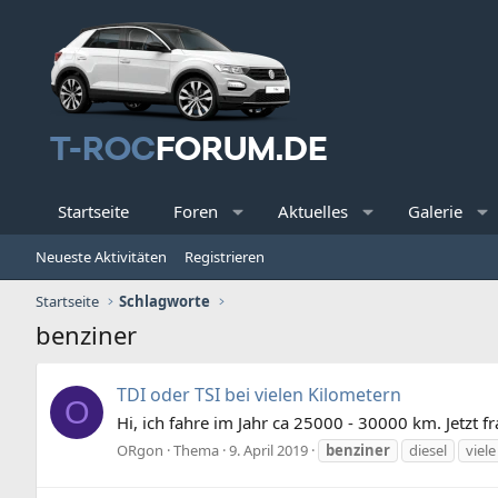
Startseite
Foren
Aktuelles
Galerie
Neueste Aktivitäten
Registrieren
Startseite
Schlagworte
benziner
TDI oder TSI bei vielen Kilometern
O
Hi, ich fahre im Jahr ca 25000 - 30000 km. Jetzt 
ORgon
Thema
9. April 2019
benziner
diesel
viele