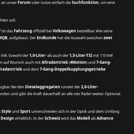
e
an unser
Forum
oder nutze einfach die
Suchfunktion
, um eine
hlen soll.
7
ist das
Fahrzeug
offiziell bei
Volkswagen
bestellbar. Wie seine
MQB
, aufgebaut. Der
Endkunde
hat die Auswahl zwischen
zwei
 kW. Sowohl der
1,0-Liter-
als auch der
1,5-Liter-TSI
mit 110 kW
n auf Wunsch auch mit
Allradantrieb
(
4Motion
) und
7-Gang-
lradantrieb
und dem
7-Gang-Doppelkupplungsgetriebe
ügbar. Bei den
Dieselaggregaten
rundet der
2,0-Liter-
den und gibt die Kraft dauerhaft an alle vier Räder weiter. Optional
n
Style
und
Sport
unterscheiden sich in der Optik und dem Umfang
n
Design
erhältlich. In der
Schweiz
wird das
Modell
als
Advance