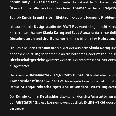
Community
mit
Rat und Tat
zur Seite. Du bist auf der Suche nach 
Übersicht über alle bereits vorhandenen
Themen
zu deiner
Fragest
Egal ob
Kinderkrankheiten
,
Elektronik-
oder allgemeine
Problem
Die automobile
Designstudie
des
VW T-Roc
wurde im Jahre
2014
ers
Konzern-Geschwister
Skoda Karoq
und
Seat Ateca
ist das neue
Gol
Dieselmotoren
und
drei Benzinern
mit 1,0 bis 2,0 Liter
Hubraum
.
Die Basis bei den
Ottomotoren
bildet der aus dem
Skoda Karoq
un
geben die
Leistung
serienmäßig an die vorderen Räder weiter und s
Direktschaltgetriebe
geliefert werden. Der stärkste
Benziner
entwi
ausgestattet.
Der kleinste
Dieselmotor
mit
1,6 Litern Hubraum
leistet ebenfalls
Kompressionszünder
mit 110 kW das Angebot nach oben ab. Er ist 
ist das
7-Gang-Direktschaltgetriebe
als
Sonderausstattung
verfü
Der
Kunde
kann in
Deutschland
zwischen den drei
Ausstattungsv
der
Ausstattung
, diese können jeweils auch als
R-Line-Paket
georde
vertrieben.