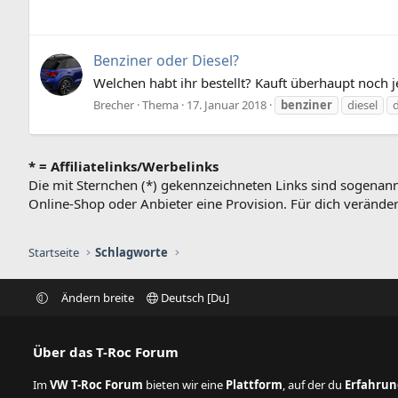
Benziner oder Diesel?
Welchen habt ihr bestellt? Kauft überhaupt noch 
Brecher
Thema
17. Januar 2018
benziner
diesel
* = Affiliatelinks/Werbelinks
Die mit Sternchen (*) gekennzeichneten Links sind sogenann
Online-Shop oder Anbieter eine Provision. Für dich verändert
Startseite
Schlagworte
Ändern breite
Deutsch [Du]
Über das T-Roc Forum
Im
VW T-Roc Forum
bieten wir eine
Plattform
, auf der du
Erfahru