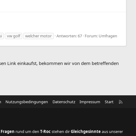
si
vw golf
welcher motor
Antworten: 67
Forum:
Umfragen
diesen Link einkaufst, bekommen wir von dem betreffenden
R
n
Nutzungsbedingungen
Datenschutz
Impressum
Start
S
S
 Fragen
rund um den
T-Roc
stehen dir
Gleichgesinnte
aus unserer