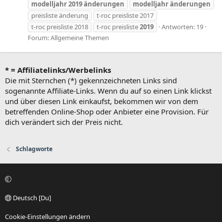
modelljahr
2019
änderungen
modelljahr
änderungen
preisliste änderung
t-roc preisliste 2017
t-roc preisliste 2018
t-roc preisliste
2019
Antworten: 19
Forum:
Allgemeine Themen
* = Affiliatelinks/Werbelinks
Die mit Sternchen (*) gekennzeichneten Links sind
sogenannte Affiliate-Links. Wenn du auf so einen Link klickst
und über diesen Link einkaufst, bekommen wir von dem
betreffenden Online-Shop oder Anbieter eine Provision. Für
dich verändert sich der Preis nicht.
Schlagworte
Deutsch [Du]
Cookie-Einstellungen ändern