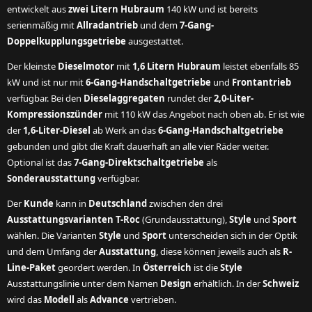
entwickelt aus
zwei Litern Hubraum
140 kW und ist bereits
serienmäßig mit
Allradantrieb
und dem
7-Gang-
Doppelkupplungsgetriebe
ausgestattet.
Der kleinste
Dieselmotor
mit
1,6 Litern Hubraum
leistet ebenfalls 85
kW und ist nur mit
6-Gang-Handschaltgetriebe
und
Frontantrieb
verfügbar. Bei den
Dieselaggregaten
rundet der
2,0-Liter-
Kompressionszünder
mit 110 kW das Angebot nach oben ab. Er ist wie
der
1,6-Liter-Diesel
ab Werk an das
6-Gang-Handschaltgetriebe
gebunden und gibt die Kraft dauerhaft an alle vier Räder weiter.
Optional ist das
7-Gang-Direktschaltgetriebe
als
Sonderausstattung
verfügbar.
Der
Kunde
kann in
Deutschland
zwischen den drei
Ausstattungsvarianten T-Roc
(Grundausstattung),
Style
und
Sport
wählen. Die Varianten
Style
und
Sport
unterscheiden sich in der Optik
und dem Umfang der
Ausstattung
, diese können jeweils auch als
R-
Line-Paket
geordert werden. In
Österreich
ist die
Style
Ausstattungslinie unter dem Namen
Design
erhältlich. In der
Schweiz
wird das
Modell
als
Advance
vertrieben.