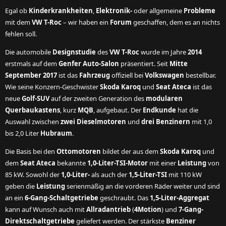
Egal ob
Kinderkrankheiten
,
Elektronik-
oder allgemeine
Probleme
mit dem
VW T-Roc
– wir haben ein
Forum
geschaffen, dem es an nichts
fehlen soll.
Die automobile
Designstudie
des
VW T-Roc
wurde im Jahre
2014
erstmals auf dem
Genfer Auto-Salon
präsentiert. Seit
Mitte
September 2017
ist das
Fahrzeug
offiziell bei
Volkswagen
bestellbar.
Wie seine Konzern-Geschwister
Skoda Karoq
und
Seat Ateca
ist das
neue
Golf-SUV
auf der zweiten Generation des
modularen
Querbaukastens
, kurz
MQB
, aufgebaut. Der
Endkunde
hat die
Auswahl zwischen
zwei Dieselmotoren
und
drei Benzinern
mit 1,0
bis 2,0 Liter
Hubraum
.
Die Basis bei den
Ottomotoren
bildet der aus dem
Skoda Karoq
und
dem
Seat Ateca
bekannte
1,0-Liter-TSI-Motor
mit einer
Leistung
von
85 kW. Sowohl der
1,0-Liter-
als auch der
1,5-Liter-TSI
mit 110 kW
geben die
Leistung
serienmäßig an die vorderen Räder weiter und sind
an ein
6-Gang-Schaltgetriebe
geschraubt. Das
1,5-Liter-Aggregat
kann auf Wunsch auch mit
Allradantrieb
(
4Motion
) und
7-Gang-
Direktschaltgetriebe
geliefert werden. Der stärkste
Benziner