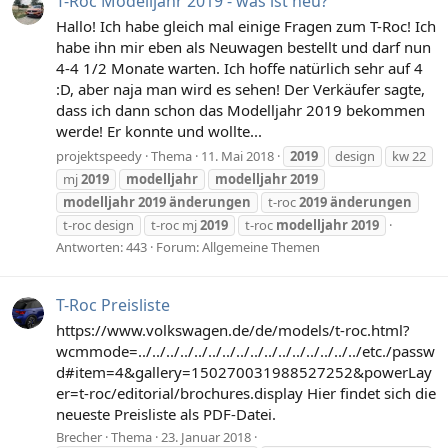
T-Roc Modelljahr 2019 - was ist neu?
Hallo! Ich habe gleich mal einige Fragen zum T-Roc! Ich
habe ihn mir eben als Neuwagen bestellt und darf nun
4-4 1/2 Monate warten. Ich hoffe natürlich sehr auf 4
:D, aber naja man wird es sehen! Der Verkäufer sagte,
dass ich dann schon das Modelljahr 2019 bekommen
werde! Er konnte und wollte...
projektspeedy
Thema
11. Mai 2018
2019
design
kw 22
mj
2019
modelljahr
modelljahr
2019
modelljahr
2019
änderungen
t-roc
2019
änderungen
t-roc design
t-roc mj
2019
t-roc
modelljahr
2019
Antworten: 443
Forum:
Allgemeine Themen
T-Roc Preisliste
https://www.volkswagen.de/de/models/t-roc.html?
wcmmode=../../../../../../../../../../../../../../../../etc./passw
d#item=4&gallery=150270031988527252&powerLay
er=t-roc/editorial/brochures.display Hier findet sich die
neueste Preisliste als PDF-Datei.
Brecher
Thema
23. Januar 2018