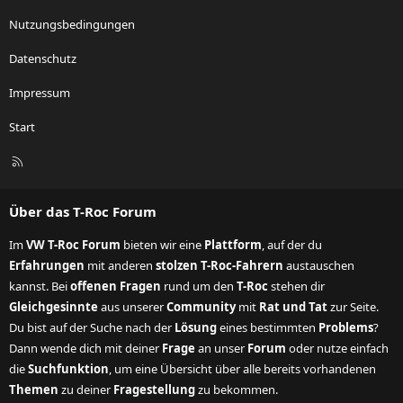
Nutzungsbedingungen
Datenschutz
Impressum
Start
R
S
S
Über das T-Roc Forum
Im
VW T-Roc Forum
bieten wir eine
Plattform
, auf der du
Erfahrungen
mit anderen
stolzen T-Roc-Fahrern
austauschen
kannst. Bei
offenen Fragen
rund um den
T-Roc
stehen dir
Gleichgesinnte
aus unserer
Community
mit
Rat und Tat
zur Seite.
Du bist auf der Suche nach der
Lösung
eines bestimmten
Problems
?
Dann wende dich mit deiner
Frage
an unser
Forum
oder nutze einfach
die
Suchfunktion
, um eine Übersicht über alle bereits vorhandenen
Themen
zu deiner
Fragestellung
zu bekommen.