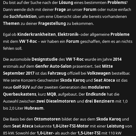
Du bist auf der Suche nach der
Lösung
eines bestimmten
Problems
?
Dann wende dich mit deiner
Frage
an unser
Forum
oder nutze einfach
die
Suchfunktion
, um eine Übersicht über alle bereits vorhandenen
Themen
zu deiner
Fragestellung
zu bekommen.
Egal ob
Kinderkrankheiten
,
Elektronik-
oder allgemeine
Probleme
mit dem
VW T-Roc
– wir haben ein
Forum
geschaffen, dem es an nichts
fehlen soll.
Die automobile
Designstudie
des
VW T-Roc
wurde im Jahre
2014
erstmals auf dem
Genfer Auto-Salon
präsentiert. Seit
Mitte
September 2017
ist das
Fahrzeug
offiziell bei
Volkswagen
bestellbar.
Wie seine Konzern-Geschwister
Skoda Karoq
und
Seat Ateca
ist das
neue
Golf-SUV
auf der zweiten Generation des
modularen
Querbaukastens
, kurz
MQB
, aufgebaut. Der
Endkunde
hat die
Auswahl zwischen
zwei Dieselmotoren
und
drei Benzinern
mit 1,0
bis 2,0 Liter
Hubraum
.
Die Basis bei den
Ottomotoren
bildet der aus dem
Skoda Karoq
und
dem
Seat Ateca
bekannte
1,0-Liter-TSI-Motor
mit einer
Leistung
von
85 kW. Sowohl der
1,0-Liter-
als auch der
1,5-Liter-TSI
mit 110 kW