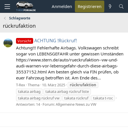
Anmelden
Registrieren
Schlagworte
rückrufaktion
ACHTUNG !Rückruf!
Vorsicht
Achtung!!! Fehlerhafte Airbags. Volkswagen schreibt
sogar von LEBENSGEFAHR unter gewissen Umständen
https://www.stern.de/auto/rueckrufaktion--vw-und-
audi-warnen-vor-lebensgefahr-durch-diese-airbags-
35537152.html Am besten gleich via FIN prüfen, ob
euer Fahrzeug betroffen ist. Am Ende des...
T-Rex
Thema
10. März 2025
rückrufaktion
takata airbag
takata airbag rückruf liste
takata airbag rückruf vw
takata rückruf
takata t-roc
Antworten: 14
Forum:
Allgemeine News zu VW