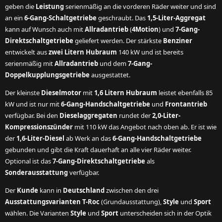
geben die
Leistung
serienmäßig an die vorderen Räder weiter und sind
an ein
6-Gang-Schaltgetriebe
geschraubt. Das
1,5-Liter-Aggregat
kann auf Wunsch auch mit
Allradantrieb
(
4Motion
) und
7-Gang-
Direktschaltgetriebe
geliefert werden. Der stärkste
Benziner
entwickelt aus
zwei Litern Hubraum
140 kW und ist bereits
serienmäßig mit
Allradantrieb
und dem
7-Gang-
Doppelkupplungsgetriebe
ausgestattet.
Der kleinste
Dieselmotor
mit
1,6 Litern Hubraum
leistet ebenfalls 85
kW und ist nur mit
6-Gang-Handschaltgetriebe
und
Frontantrieb
verfügbar. Bei den
Dieselaggregaten
rundet der
2,0-Liter-
Kompressionszünder
mit 110 kW das Angebot nach oben ab. Er ist wie
der
1,6-Liter-Diesel
ab Werk an das
6-Gang-Handschaltgetriebe
gebunden und gibt die Kraft dauerhaft an alle vier Räder weiter.
Optional ist das
7-Gang-Direktschaltgetriebe
als
Sonderausstattung
verfügbar.
Der
Kunde
kann in
Deutschland
zwischen den drei
Ausstattungsvarianten T-Roc
(Grundausstattung),
Style
und
Sport
wählen. Die Varianten
Style
und
Sport
unterscheiden sich in der Optik