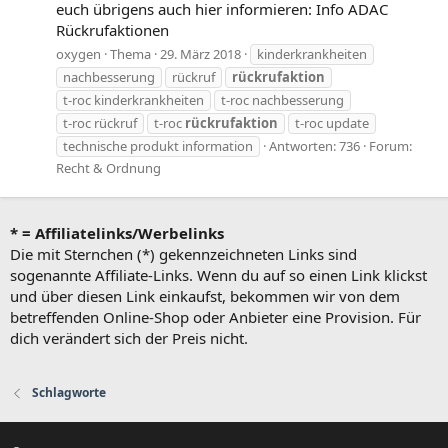
euch übrigens auch hier informieren: Info ADAC
Rückrufaktionen
oxygen
Thema
29. März 2018
kinderkrankheiten
nachbesserung
rückruf
rückrufaktion
t-roc kinderkrankheiten
t-roc nachbesserung
t-roc rückruf
t-roc
rückrufaktion
t-roc update
technische produkt information
Antworten: 736
Forum:
Recht & Ordnung
* = Affiliatelinks/Werbelinks
Die mit Sternchen (*) gekennzeichneten Links sind
sogenannte Affiliate-Links. Wenn du auf so einen Link klickst
und über diesen Link einkaufst, bekommen wir von dem
betreffenden Online-Shop oder Anbieter eine Provision. Für
dich verändert sich der Preis nicht.
Schlagworte